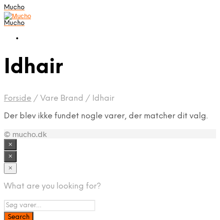
Mucho
Mucho
Idhair
Forside
/
Vare Brand
/
Idhair
Der blev ikke fundet nogle varer, der matcher dit valg.
© mucho.dk
×
×
×
What are you looking for?