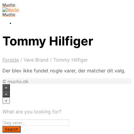
Mucho
Mucho
Tommy Hilfiger
Forside
/
Vare Brand
/
Tommy Hilfiger
Der blev ikke fundet nogle varer, der matcher dit valg.
© mucho.dk
×
×
×
What are you looking for?